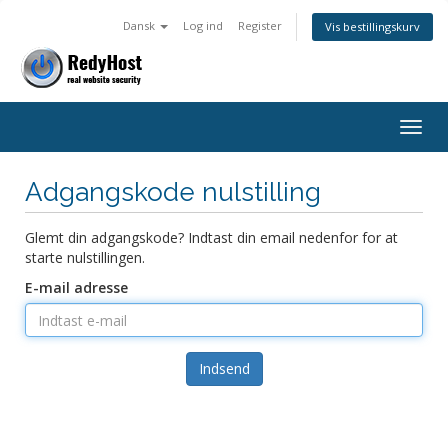
Dansk
Log ind
Register
Vis bestillingskurv
Togg
navig
Adgangskode nulstilling
Glemt din adgangskode? Indtast din email nedenfor for at
starte nulstillingen.
E-mail adresse
Indsend